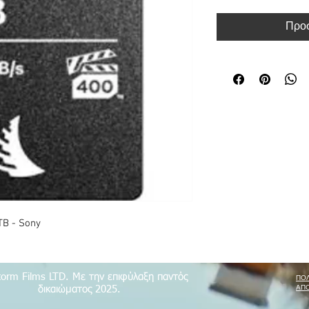
Προσ
TB - Sony
torm Films LTD. Με την επιφύλαξη παντός
ΠΟΛ
ΑΠ
δικαιώματος 2025.