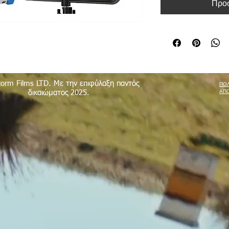
Προσ
torm Films LTD. Με την επιφύλαξη παντός
ΠΟΛ
ΑΠ
δικαιώματος 2025.
 Ltd
|
Epimitheos 6/7
,
Limassol
,
3056
,
Cyprus
|
+357 96 659 310
|
redsto