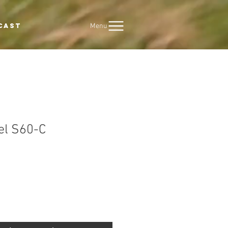
Menu
CAST
el S60-C