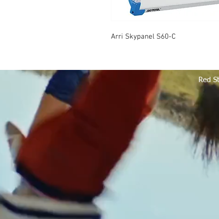
Arri Skypanel S60-C
Red S
Red Storm Films