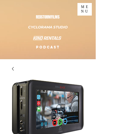
ME
NU
REDSTORMFILMS
CYCLORAMA STUDIO
PODCAST