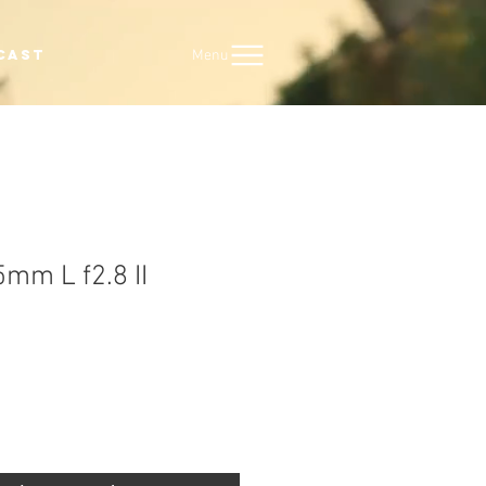
Menu
CAST
mm L f2.8 II