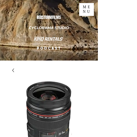
ME
NU
REDSTORMFILMS
CYCLORAMA STUDIO
PODCAST