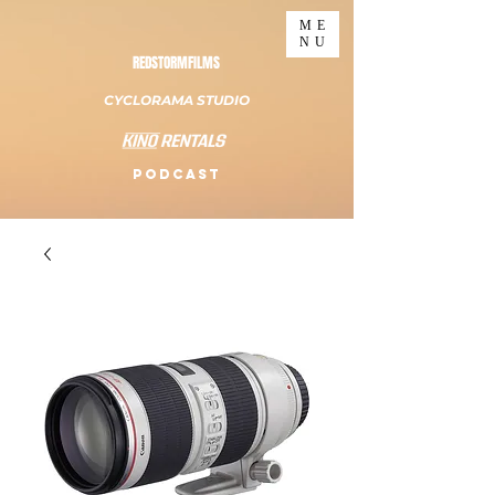
ME
NU
REDSTORMFILMS
CYCLORAMA STUDIO
PODCAST