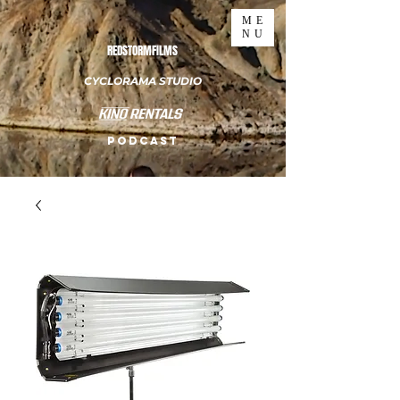
ME
NU
REDSTORMFILMS
CYCLORAMA STUDIO
PODCAST