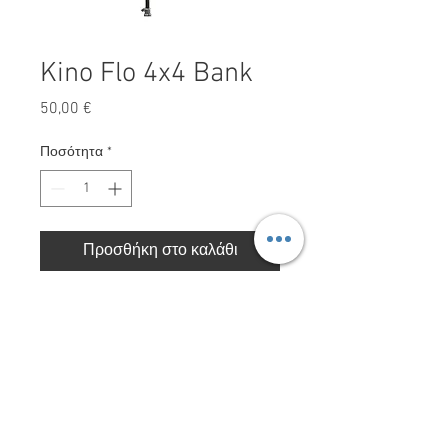
Kino Flo 4x4 Bank
Τιμή
50,00 €
Ποσότητα
*
Προσθήκη στο καλάθι
Kino Flo 4x4 Bank
Red Storm Films LTD. Με την επιφύλαξη παντός
δικαιώματος 2025.
ΠΟΛΙΤΙΚΗ