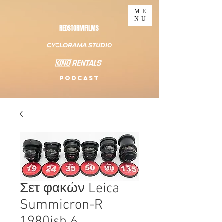
ME
NU
REDSTORMFILMS
CYCLORAMA STUDIO
PODCAST
Σετ φακών Leica
Summicron-R
1980ish 6