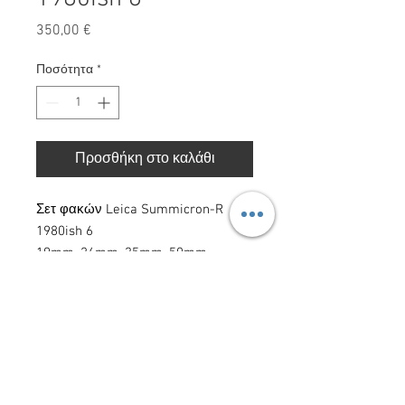
Τιμή
350,00 €
Ποσότητα
*
Προσθήκη στο καλάθι
Σετ φακών Leica Summicron-R
1980ish 6
19mm, 24mm, 35mm, 50mm,
90mm, 135mm
Red Storm Films LTD. Με την επιφύλαξη παντός
δικαιώματος 2025.
ΠΟΛΙΤΙΚΗ