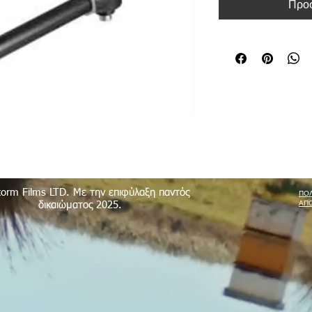
Προσ
torm Films LTD. Με την επιφύλαξη παντός
ΠΟΛ
ΑΠ
δικαιώματος 2025.
 Ltd
|
Epimitheos 6/7
,
Limassol
,
3056
,
Cyprus
|
+357 96 659 310
|
redsto