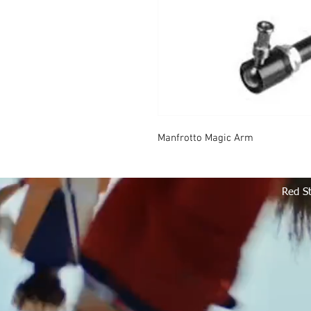
Manfrotto Magic Arm
Red S
Red Storm Films