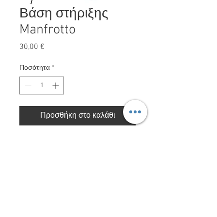
Βάση στήριξης
Manfrotto
Τιμή
30,00 €
Ποσότητα
*
Προσθήκη στο καλάθι
Βάση στήριξης Manfrotto
Red Storm Films LTD. Με την επιφύλαξη παντός
δικαιώματος 2025.
ΠΟΛΙΤΙΚΗ
ΑΠΟΡΡΗΤΟΥ