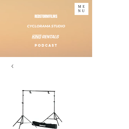
ME
NU
REDSTORMFILMS
CYCLORAMA STUDIO
PODCAST