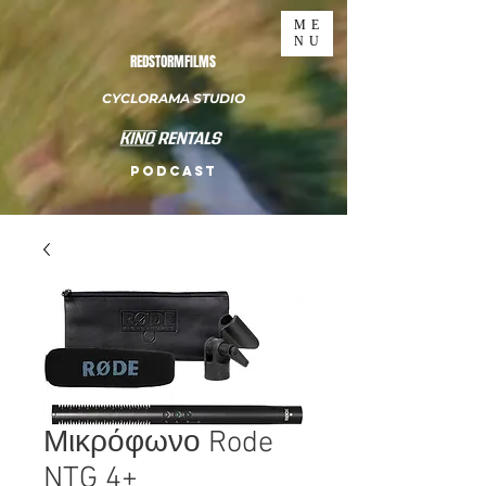
ME
NU
REDSTORMFILMS
CYCLORAMA STUDIO
PODCAST
Μικρόφωνο Rode
NTG 4+