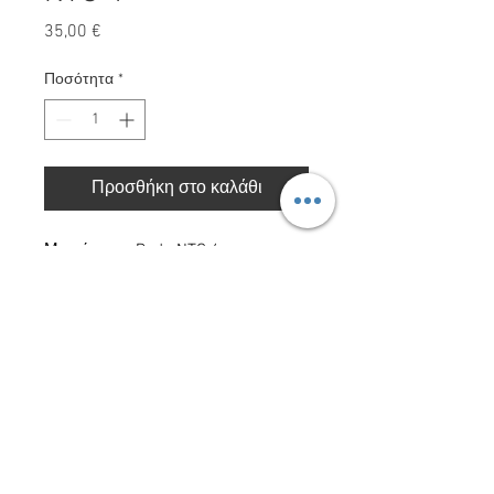
Τιμή
35,00 €
Ποσότητα
*
Προσθήκη στο καλάθι
Μικρόφωνο Rode NTG 4+
Red Storm Films LTD. Με την επιφύλαξη παντός
δικαιώματος 2025.
ΠΟΛΙΤΙΚΗ
ΑΠΟΡΡΗΤΟΥ
Red Storm Films Ltd
|
Epimitheos 6/7
,
Limassol
,
3056
,
Cyprus
|
+357 96 659 310
|