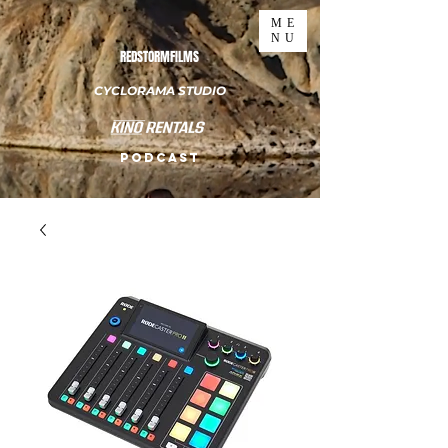
ME
NU
REDSTORMFILMS
CYCLORAMA STUDIO
PODCAST