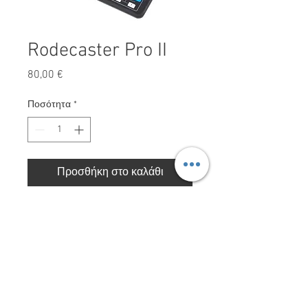
Rodecaster Pro II
Τιμή
80,00 €
Ποσότητα
*
Προσθήκη στο καλάθι
Rodecaster Pro II
Red Storm Films LTD. Με την επιφύλαξη παντός
δικαιώματος 2025.
ΠΟΛΙΤΙΚΗ