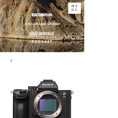
ME
NU
REDSTORMFILMS
CYCLORAMA STUDIO
PODCAST