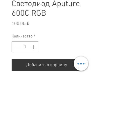
Светодиод Aputure
600C RGB
Цена
100,00 €
Количество
*
Добавить в корзину
Светодиод Aputure 600C RGB
Red Storm Films LTD. Все права защищены 2025.
ПОЛИТИКА
КОНФИДЕНЦ
ИАЛЬНОСТИ