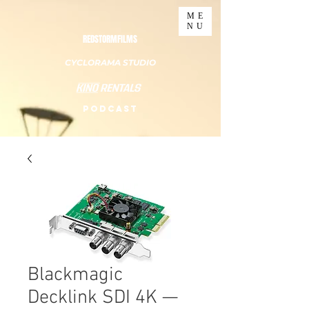
ME
NU
REDSTORMFILMS
CYCLORAMA STUDIO
PODCAST
Blackmagic
Decklink SDI 4K —