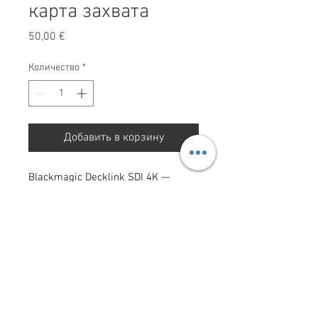
карта захвата
Цена
50,00 €
Количество
*
Добавить в корзину
Blackmagic Decklink SDI 4K —
карта захвата
Red Storm Films LTD. Все права защищены 2025.
ПОЛИТИКА
КОНФИДЕНЦ
ИАЛЬНОСТИ