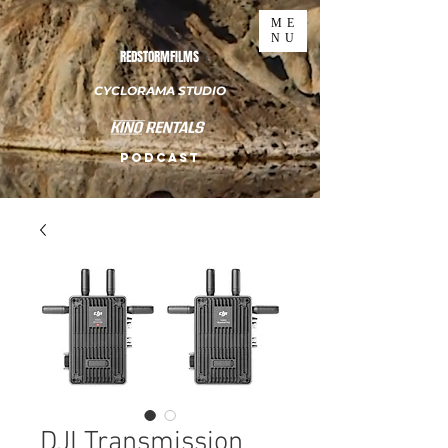
ME
NU
REDSTORMFILMS
CYCLORAMA STUDIO
PODCAST
DJI Transmission