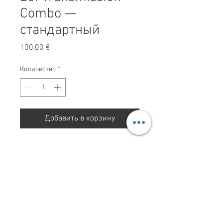
Combo —
стандартный
Цена
100,00 €
Количество
*
Добавить в корзину
DJI Transmission Combo —
стандартный
Red Storm Films LTD. Все права защищены 2025.
ПОЛИТИКА