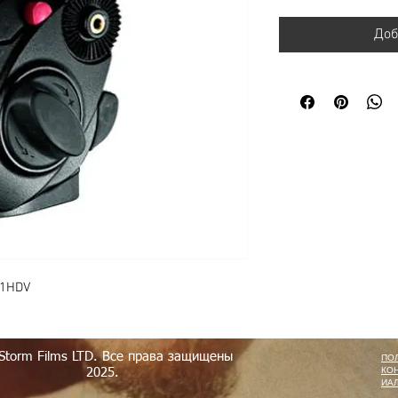
Доб
01HDV
Storm Films LTD. Все права защищены
ПО
КО
2025.
ИА