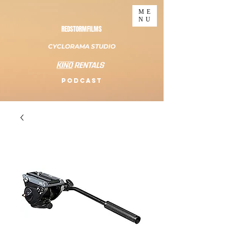
ME
NU
REDSTORMFILMS
CYCLORAMA STUDIO
PODCAST