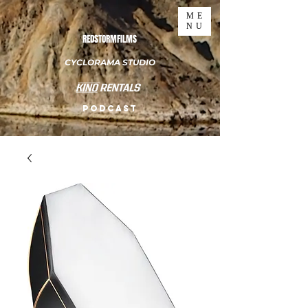
ME
NU
REDSTORMFILMS
CYCLORAMA STUDIO
PODCAST